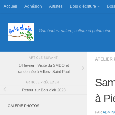
Accueil
Adhésion
Artistes
Bols d’écriture
Bols
Skip to content
Gambades, nature, culture et patrimoine
ARTICLE SUIVANT
ATELIER
14 février : Visite du SMDO et
randonnée à Villers- Saint-Paul
Same
ARTICLE PRÉCÉDENT
Retour sur Bols d’air 2023
à Pi
GALERIE PHOTOS
PAR
ADMIN