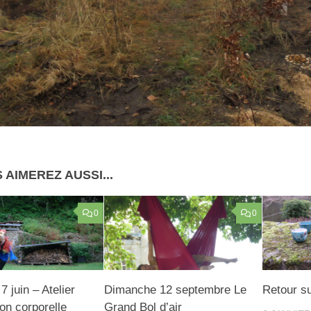
 AIMEREZ AUSSI...
0
0
 juin – Atelier
Dimanche 12 septembre Le
Retour su
on corporelle
Grand Bol d’air