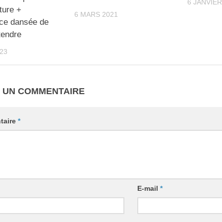
6 JANVIER
ture +
6 MARS 2021
ce dansée de
tendre
023
R UN COMMENTAIRE
taire
*
E-mail
*