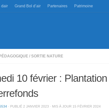
 dair
Grand Bol d’air
Partenaires
Patrimoine
 PÉDAGOGIQUE
/
SORTIE NATURE
di 10 février : Plantation
errefonds
6534
· PUBLIÉ
2 JANVIER 2023
· MIS À JOUR
15 FÉVRIER 2024