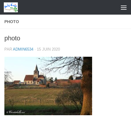
Skip to content
PHOTO
photo
PAR
ADMIN6534
·
15 JUIN 2020