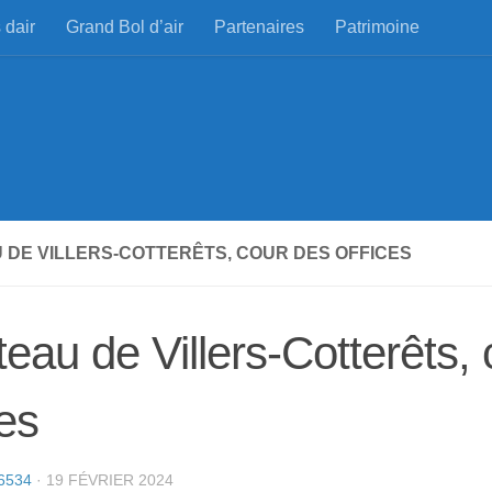
 dair
Grand Bol d’air
Partenaires
Patrimoine
 DE VILLERS-COTTERÊTS, COUR DES OFFICES
eau de Villers-Cotterêts,
ces
6534
·
19 FÉVRIER 2024