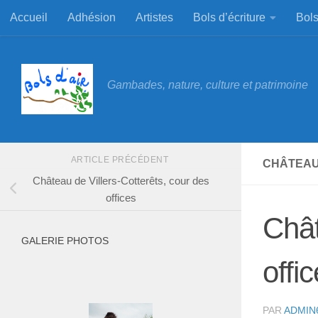
Accueil
Adhésion
Artistes
Bols d’écriture
Bols
Skip to content
Gambades, nature, culture et patrimoine
ARTICLE PRÉCÉDENT
CHÂTEAU
Château de Villers-Cotterêts, cour des
offices
Chât
GALERIE PHOTOS
offi
PAR
ADMIN