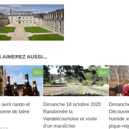
 AIMEREZ AUSSI...
0
0
avril rando et
Dimanche 18 octobre 2020
Dimanche 
sserie de bière
Randonnée la
Découver
Vandelicourtoise et visite
humide a
d’un maraîcher
pique-ni
2018