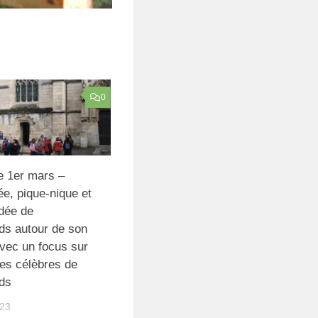
0
 1er mars –
e, pique-nique et
idée de
ds autour de son
avec un focus sur
es célèbres de
ds
023