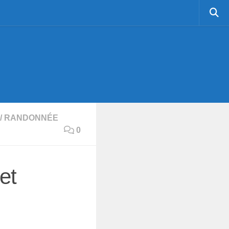
/
RANDONNÉE
0
et