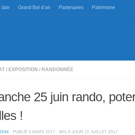
 dair
Grand Bol d’air
Partenaires
Patrimoine
AT
/
EXPOSITION
/
RANDONNÉE
nche 25 juin rando, poter
les !
6534
· PUBLIÉ
4 MARS 2017
· MIS À JOUR
22 JUILLET 2017