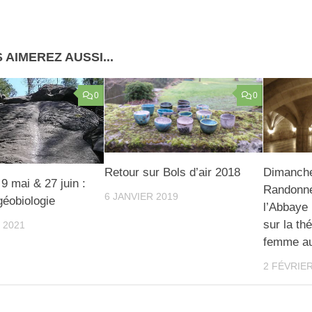
 AIMEREZ AUSSI...
0
0
Retour sur Bols d’air 2018
Dimanche
 mai & 27 juin :
Randonnée
6 JANVIER 2019
 géobiologie
l’Abbaye
sur la th
 2021
femme a
2 FÉVRIER