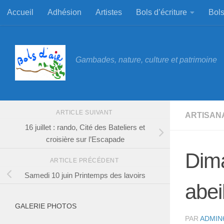
Accueil
Adhésion
Artistes
Bols d’écriture
Bols
Skip to content
Gambades, nature, culture et patrimoine
ARTICLE SUIVANT
ARTISAN
16 juillet : rando, Cité des Bateliers et
croisière sur l’Escapade
Dima
ARTICLE PRÉCÉDENT
Samedi 10 juin Printemps des lavoirs
abeil
GALERIE PHOTOS
PAR
ADMIN