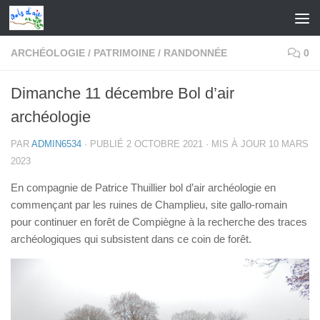
Skip to content
ARCHÉOLOGIE
/
PATRIMOINE
/
RANDONNÉE
0
Dimanche 11 décembre Bol d’air
archéologie
PAR
ADMIN6534
· PUBLIÉ
2 OCTOBRE 2021
· MIS À JOUR
10 MARS
2023
En compagnie de Patrice Thuillier bol d’air archéologie en
commençant par les ruines de Champlieu, site gallo-romain
pour continuer en forêt de Compiègne à la recherche des traces
archéologiques qui subsistent dans ce coin de forêt.