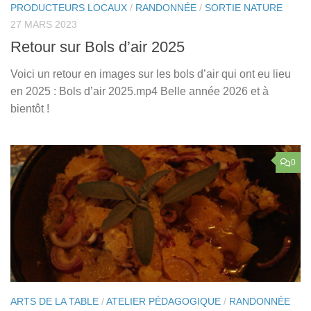
PRODUCTEURS LOCAUX
/
RANDONNÉE
/
SORTIE NATURE
27 MARS 2023
Retour sur Bols d’air 2025
Voici un retour en images sur les bols d’air qui ont eu lieu
en 2025 : Bols d’air 2025.mp4 Belle année 2026 et à
bientôt !
0
ARTS DE LA TABLE
/
ATELIER PÉDAGOGIQUE
/
RANDONNÉE