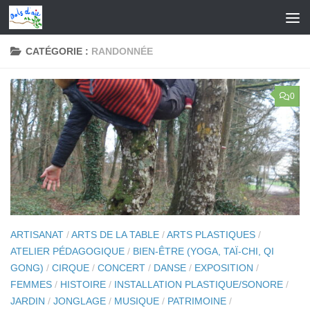
Skip to content
CATÉGORIE :
RANDONNÉE
0
ARTISANAT
/
ARTS DE LA TABLE
/
ARTS PLASTIQUES
/
ATELIER PÉDAGOGIQUE
/
BIEN-ÊTRE (YOGA, TAÏ-CHI, QI
GONG)
/
CIRQUE
/
CONCERT
/
DANSE
/
EXPOSITION
/
FEMMES
/
HISTOIRE
/
INSTALLATION PLASTIQUE/SONORE
/
JARDIN
/
JONGLAGE
/
MUSIQUE
/
PATRIMOINE
/