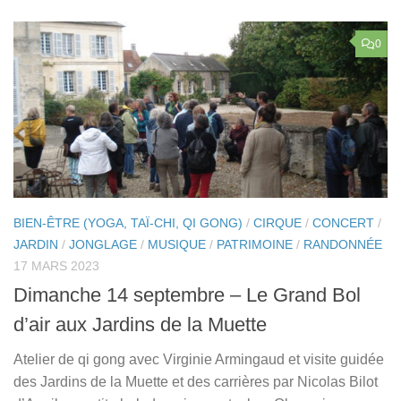
0
BIEN-ÊTRE (YOGA, TAÏ-CHI, QI GONG)
/
CIRQUE
/
CONCERT
/
JARDIN
/
JONGLAGE
/
MUSIQUE
/
PATRIMOINE
/
RANDONNÉE
17 MARS 2023
Dimanche 14 septembre – Le Grand Bol
d’air aux Jardins de la Muette
Atelier de qi gong avec Virginie Armingaud et visite guidée
des Jardins de la Muette et des carrières par Nicolas Bilot