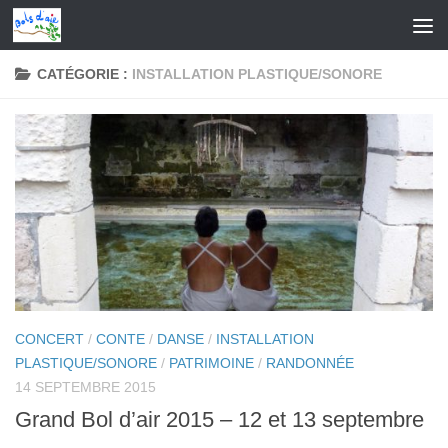
Skip to content
CATÉGORIE :
INSTALLATION PLASTIQUE/SONORE
CONCERT
/
CONTE
/
DANSE
/
INSTALLATION
PLASTIQUE/SONORE
/
PATRIMOINE
/
RANDONNÉE
14 SEPTEMBRE 2015
Grand Bol d’air 2015 – 12 et 13 septembre