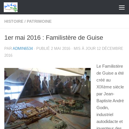
Skip to content
HISTOIRE
/
PATRIMOINE
1er mai 2016 : Familistère de Guise
PAR
ADMIN6534
· PUBLIÉ
2 MAI 2016
· MIS À JOUR
12 DÉCEMBRE
2016
Le Familistère
de Guise a été
créé au
XIXème siècle
par Jean-
Baptiste André
Godin,
industriel
autodidacte et
inventeur des